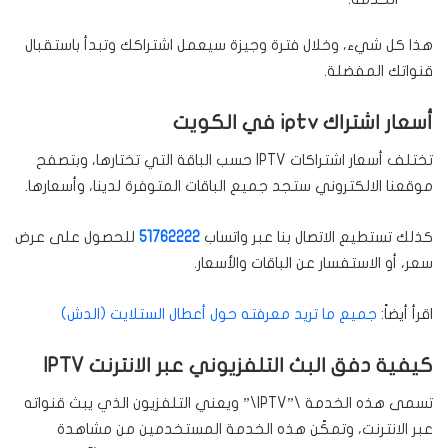
هذا كل شيء، وخلال فترة وجيزة سيعمل اشتراكك وتبدأ باستقبال
قنواتك المفضلة.
أسعار اشتراك iptv في الكويت
تختلف أسعار اشتراكات IPTV حسب الباقة التي تختارها، وبتصفح
موقعنا الالكتروني ستجد جميع الباقات المتوفرة لدينا، وأسعارها.
كذلك تستطيع الاتصال بنا عبر واتساب
51762222
للحصول على عرض
سعر، أو الاستفسار عن الباقات والأسعار.
اقرأ أيضاً:
جميع ما تريد معرفته حول أعطال الستلايت (الدش)
كيفية دفق البث التلفزيوني عبر الانترنت IPTV
تسمى هذه الخدمة \”IPTV\” ويعني التلفزيون الذي يبث قنواته
عبر الانترنت، وتمكّن هذه الخدمة المستخدمين من مشاهدة