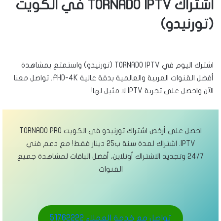
اشتراك TORNADO IPTV في الكويت
(تورنيدو)
اشترك اليوم في TORNADO IPTV (تورنيدو) واستمتع بمشاهدة
أفضل القنوات العربية والعالمية بدقة عالية FHD-4K. تواصل معنا
الآن واحصل على تجربة IPTV لا مثيل لها!
احصل على أرخص اشتراك تورنيدو في الكويت TORNADO PRO
IPTV. اشتراك لمدة سنة ب25 دينار فقط! مع دعم فني
24/7 وتجديد الاشتراك أونلاين، أفضل الباقات لمشاهدة جميع
القنوات
تواصل مع خدمة العملاء 51762222