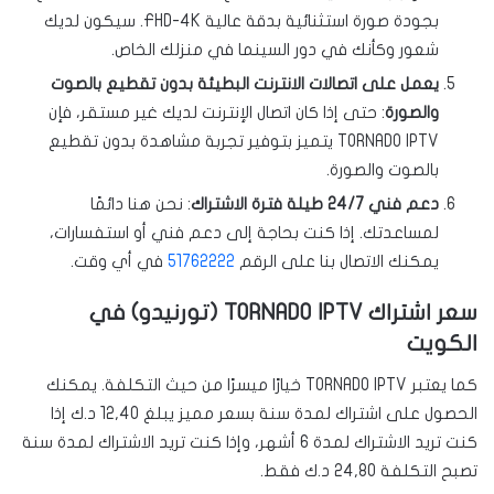
بجودة صورة استثنائية بدقة عالية FHD-4K. سيكون لديك
شعور وكأنك في دور السينما في منزلك الخاص.
يعمل على اتصالات الانترنت البطيئة بدون تقطيع بالصوت
والصورة
: حتى إذا كان اتصال الإنترنت لديك غير مستقر، فإن
TORNADO IPTV يتميز بتوفير تجربة مشاهدة بدون تقطيع
بالصوت والصورة.
دعم فني 24/7 طيلة فترة الاشتراك
: نحن هنا دائمًا
لمساعدتك. إذا كنت بحاجة إلى دعم فني أو استفسارات،
يمكنك الاتصال بنا على الرقم
51762222
في أي وقت.
سعر اشتراك TORNADO IPTV (تورنيدو) في
الكويت
كما يعتبر TORNADO IPTV خيارًا ميسرًا من حيث التكلفة. يمكنك
الحصول على اشتراك لمدة سنة بسعر مميز يبلغ 12,40 د.ك إذا
كنت تريد الاشتراك لمدة 6 أشهر، وإذا كنت تريد الاشتراك لمدة سنة
تصبح التكلفة 24,80 د.ك فقط.