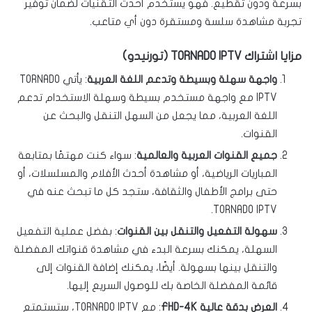
بسرعة ودون تقطيع. فهو يستخدم أحدث التقنيات لضمان توفير
تجربة مشاهدة سلسة ومستقرة دون أي متاعب.
مزايا اشتراك TORNADO IPTV (تورنيدو)
واجهة سهلة وبسيطة وتدعم اللغة العربية
: يأتي TORNADO
IPTV مع واجهة مستخدم بسيطة وسهلة الاستخدام تدعم
اللغة العربية، مما يجعل من السهل التنقل والبحث عن
القنوات.
جميع القنوات العربية والعالمية
: سواء كنت مهتمًا بمتابعة
المباريات الرياضية، أو مشاهدة أحدث الأفلام والمسلسلات، أو
حتى برامج الأطفال والثقافة، ستجد كل ما تبحث عنه في
TORNADO IPTV.
سهولة التفعيل والتنقل بين القنوات
: بفضل عملية التفعيل
السهلة، يمكنك بسرعة البدء في مشاهدة قنواتك المفضلة
والتنقل بينها بسهولة. أيضًا، يمكنك إضافة القنوات إلى
قائمة المفضلة الخاصة بك للوصول السريع إليها.
العرض بدقة عالية FHD-4K
: مع TORNADO IPTV، ستستمتع