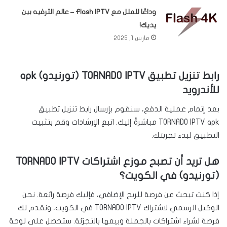
وداعًا للملل مع Flash IPTV – عالم الترفيه بين
يديك!
مارس 1, 2025
رابط تنزيل تطبيق TORNADO IPTV (تورنيدو) apk
للأندرويد
بعد إتمام عملية الدفع، سنقوم بإرسال رابط تنزيل تطبيق
TORNADO IPTV apk مباشرةً إليك. اتبع الإرشادات وقم بتثبيت
التطبيق لبدء تجربتك.
هل تريد أن تصبح موزع اشتراكات TORNADO IPTV
(تورنيدو) في الكويت؟
إذا كنت تبحث عن فرصة للربح الإضافي، فإليك فرصة رائعة. نحن
الوكيل الرسمي لاشتراك TORNADO IPTV في الكويت، ونقدم لك
فرصة لشراء اشتراكات بالجملة وبيعها بالتجزئة. ستحصل على لوحة