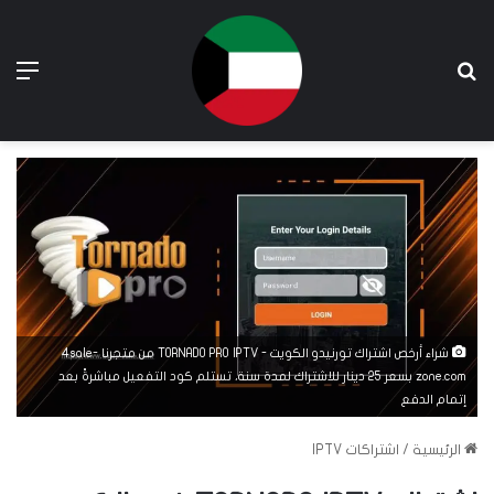
بحث عن
الق
شراء أرخص اشتراك تورنيدو الكويت - TORNADO PRO IPTV من متجرنا 4sale-
zone.com بسعر 25 دينار للاشتراك لمدة سنة، تستلم كود التفعيل مباشرةً بعد
إتمام الدفع
الرئيسية
/
اشتراكات IPTV