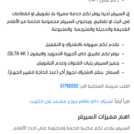
دعم فني 24/7
إن السيرفر لدينا يوفر لكم خدمة مميزة بلا تشويش او انقطاعات
في البث او تقطيع، ويحتوي السيرفر مجموعة ضخمة من الأفلام
القديمة والحديثة والمترجمة والمتنوعة.
نقدم لكم سهوله بالاشتراك و التفعيل.
نوفر لكم تطبيق خاص لأجهزة الاندرويد والايفون ( DLTA 4K).
يتميز السيرفر بثبات القنوات وعدم التشويش.
السماح بنقل الاشتراك لجهاز أخر (عند الحاجة لتغيير الجهـاز).
اطلب تجربتك المجانية الان:
51762222
اقرأ أيضاً:
اشتراك pablo iptv موزع معتمد في الكويت
اهم مميزات السيرفر
السيرفر يقدم لكم مكتبة ضخمة ومحتوية على اجدد الأفلام