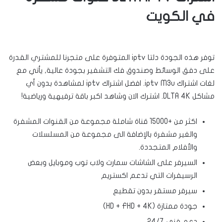
في الكويت
توفر هذه الجودة دلتا iptv المتوفرة على متجرنا للمشتري القدرة
على دفق الوسائط وصندوق فك التشفير بجودة عالية, يأتي مع
لغات اشتراك iptv M3u.
افضل اشتراك iptv لمشاهدة بدون أي
مشاكل DLTA 4K.
اشترك الان وشاهد اكبر باقة ترفيهية ورياضية!
اكثر من +15000 قناة شاملة مجموعة من القنوات المشفرة
والغير مشفرة بالإضافة الى مجموعة من المسلسلات
والأفلام المتجددة.
السيرفر على الشاشات سمارت ولاب توب وموبايل وبعض
الرسيفرات التي تدعم اكستريم
سيرفر مستقر بدون تقطيع
جودة ممتازة (HD + FHD + 4K)
دعم فني 24/7