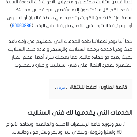
لدينا فنيين ستلايت مختصين و مجهزين بالأدوات ذات الجودة العالية
لنقدم لكم كل ما تحتاجون إليه وبأقصى سرعة على مدار 24
ساعة. فإذا كنت من الكويت وتحديدا في منطقة البيان أو السلوى
أو الرميثية فلا تتردد في الاتصال بفريقنا على الرقم (
99060286
).
كما أننا نوفر لعملائنا كافة الخدمات التي تجعلهم في راحة تامة.
حيث وفرنا خدمة برمجة الستلايت والرسيفر وإعادة ضبط الستلايت
بحيث يصبح ذو كفاءة عالية، كما يمكنك شراء أفضل قطع الغيار
المتميزة بمجرد الاتصال على فني الستلايت وإخباره بالمطلوب.
قائمة العناوين: اضغط للانتقال
عرض
الخدمات التي يقدمها لك فني الستلايت
بيع وتوريد كافة الرسيفرات الأصلية والعالمية، وبكافة الأنواع
HD واسترا وترومان وسكاي لاين وتايجر وستار جول ودانسات.